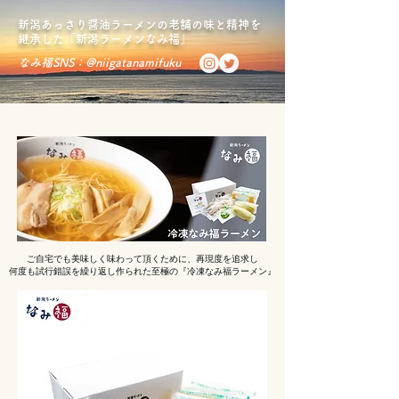
新潟あっさり醤油ラーメンの老舗の味と精神を
継承した「新潟ラーメンなみ福」
なみ福SNS：@
niigatanamifuku
ご自宅でも美味しく味わって頂くために、再現度を追求し
何度も試行錯誤を繰り返し作られた至極の『冷凍なみ福ラーメン』