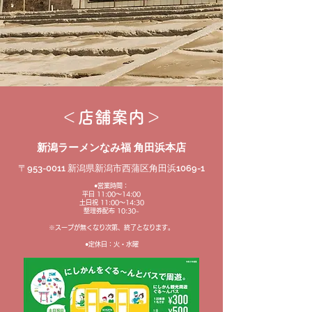
＜店舗案内＞
新潟ラーメンなみ
福 角
田浜本
店
〒953-0011 新潟県新潟市西蒲区角田浜1069-1
●営業時間：
平日 11:00〜14:00
土日祝 11:00〜14:30
整理券配布 10:30~
※スープが無くなり次第、終了となります。
●定休日：火・水曜