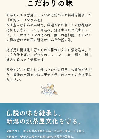
こだわり​の味
新潟あっさり醤油ラーメンの老舗の味と精神を継承した
「新潟ラーメンなみ福」
四季豊かな新潟の素材や、厳選された煮干しと数種類の
材料を丁寧にじっくり煮込み、引き出された黄金のスー
プ。しっかりとコシのある唯一無二の極細麺。その2つ
の組み合わせは正に新潟が生んだ伝説の味。
継ぎ足し継ぎ足し育てられる秘伝のタレに漬け込み、じ
っくり仕上げたこだわりのチャーシューは、麺と一緒に
絡めて食べたら最高です。
素朴でどこか懐かしく優しさの中に煮干しの旨味が広が
り、最後の一滴まで飲み干せる極上のラーメンをお楽し
み下さい。
伝説の味を継承し、
新潟の浜茶屋文化を守る。
全国の方々、地元新潟の皆様から多くの応援とサポートを
頂き、
佐渡島が一望できる海の目の前に建つ浜茶屋を改築し、